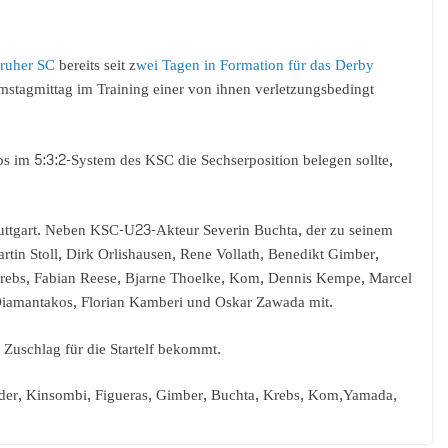
sruher SC
bereits seit z
wei Tagen in Formation für das Derby
Samstagmittag im Training einer von ihnen verletzungsbedingt
s im 5:3:2-System des KSC die Sechserposition belegen sollte,
uttgart. Neben KSC-U23-Akteur Severin Buchta, der zu seinem
rtin Stoll, Dirk Orlishausen, Rene Vollath, Benedikt Gimber,
rebs, Fabian Reese, Bjarne Thoelke, Kom, Dennis Kempe, Marcel
Diamantakos, Florian Kamberi und Oskar Zawada mit.
Zuschlag für die Startelf bekommt.
ader, Kinsombi, Figueras, Gimber, Buchta, Krebs, Kom,Yamada,