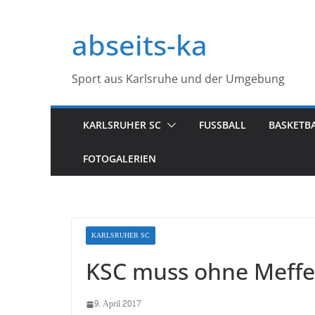
Zum
Inhalt
abseits-ka
springen
Sport aus Karlsruhe und der Umgebung
KARLSRUHER SC
FUSSBALL
BASKETB
FOTOGALERIEN
KARLSRUHER SC
KSC muss ohne Meffer
9. April 2017