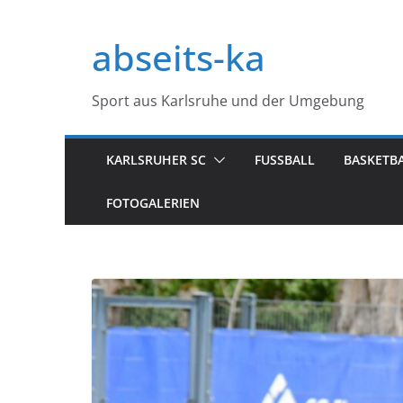
Zum
Inhalt
abseits-ka
springen
Sport aus Karlsruhe und der Umgebung
KARLSRUHER SC
FUSSBALL
BASKETB
FOTOGALERIEN