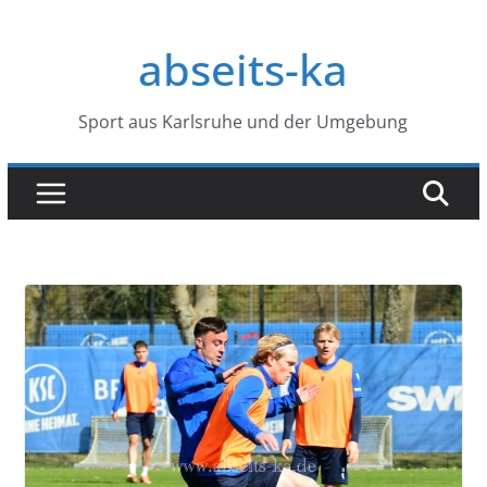
Zum
Inhalt
abseits-ka
springen
Sport aus Karlsruhe und der Umgebung