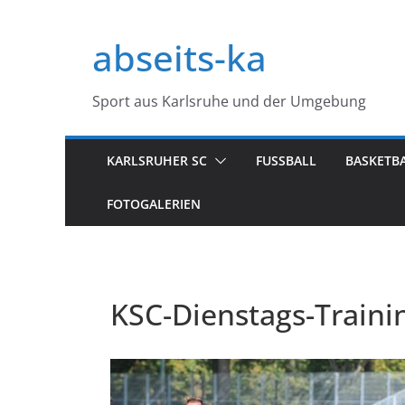
Zum
Inhalt
abseits-ka
springen
Sport aus Karlsruhe und der Umgebung
KARLSRUHER SC
FUSSBALL
BASKETB
FOTOGALERIEN
KSC-Dienstags-Traini