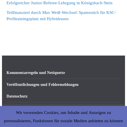
Erfolgreicher Junior-Referee-Lehrgang in Königsbach-Stein
Teilfinanziert durch Max Weiß-Wechsel: Spatenstich für KSC-
Profitrainingsplatz mit Hybridrasen
Kommentarregeln und Netiquette
Veröffentlichungen und Fehlermeldungen
Datenschutz
Impressum
Wir verwenden Cookies, um Inhalte und Anzeigen zu
Über abseits-ka.de
personalisieren, Funktionen für soziale Medien anbieten zu können