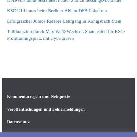
DFB-Präsidium beschließt neuen Strafzumessungs-Leitfaden
KSC U19 muss beim Berliner AK im DFB-Pokal ran
Erfolgreicher Junior-Referee-Lehrgang in Königsbach-Stein
Teilfinanziert durch Max Weiß-Wechsel: Spatenstich für KSC-
Profitrainingsplatz mit Hybridrasen
Kommentarregeln und Netiquette
Veröffentlichungen und Fehlermeldungen
Datenschutz
Impressum