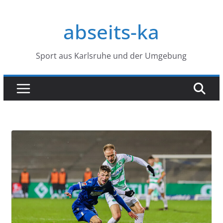
Zum
Inhalt
abseits-ka
springen
Sport aus Karlsruhe und der Umgebung