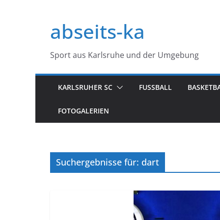
Zum
Inhalt
abseits-ka
springen
Sport aus Karlsruhe und der Umgebung
KARLSRUHER SC
FUSSBALL
BASKETB
FOTOGALERIEN
Suchergebnisse für: dart