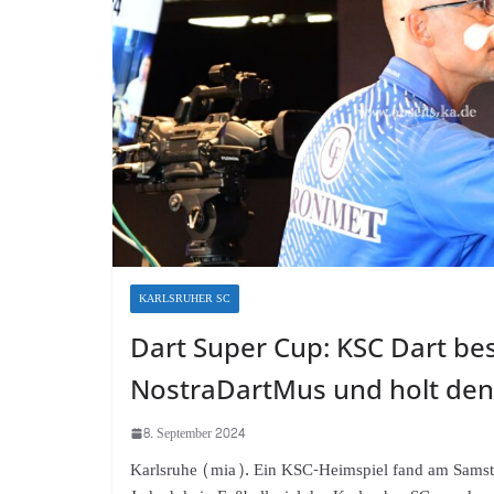
KARLSRUHER SC
Dart Super Cup: KSC Dart bes
NostraDartMus und holt den
8. September 2024
Karlsruhe (mia). Ein KSC-Heimspiel fand am Samst