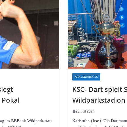
KARLSRUHER SC
iegt
KSC- Dart spielt
 Pokal
Wildparkstadion
28. Juli 2024
ag im BBBank Wildpark statt.
Karlsruhe (ksc). Die Dartmann