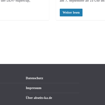
rn der DDV-Supercup,
am 7. September ab 15 Uhr i
Weiter lesen
Datenschutz
Impressum
Über abseits-ka.de