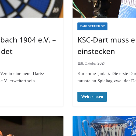
KARLSRUHER SC
ach 1904 e.V. –
KSC-Dart muss e
ndet
einstecken
8. Oktober 2024
Verein eine neue Darts-
Karlsruhe (mia). Die erste Da
.V. erweitert sein
musste an Spieltag zwei der D
Weiter lesen