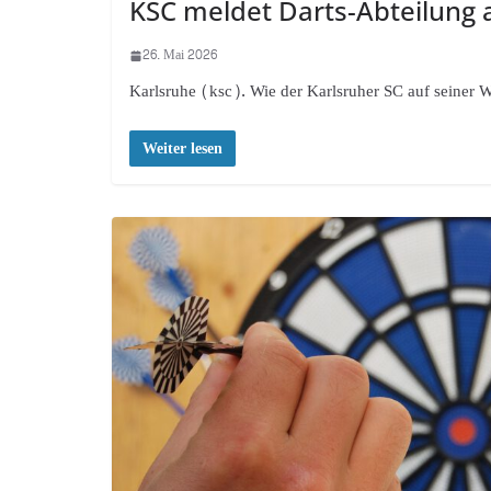
KSC meldet Darts-Abteilung 
26. Mai 2026
Karlsruhe (ksc). Wie der Karlsruher SC auf seiner W
Weiter lesen