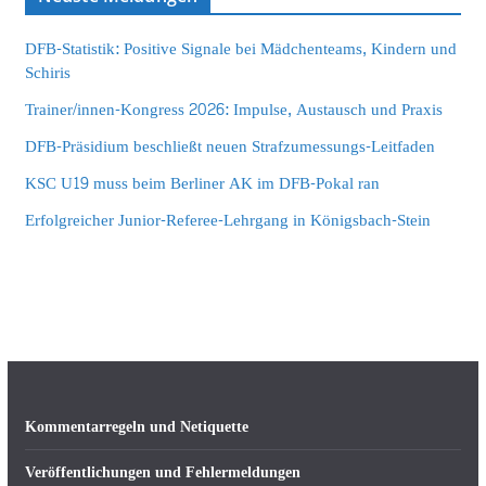
DFB-Statistik: Positive Signale bei Mädchenteams, Kindern und
Schiris
Trainer/innen-Kongress 2026: Impulse, Austausch und Praxis
DFB-Präsidium beschließt neuen Strafzumessungs-Leitfaden
KSC U19 muss beim Berliner AK im DFB-Pokal ran
Erfolgreicher Junior-Referee-Lehrgang in Königsbach-Stein
Kommentarregeln und Netiquette
Veröffentlichungen und Fehlermeldungen