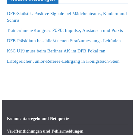
DFB-Statistik: Positive Signale bei Mädchenteams, Kindern und
Schiris
Trainer/innen-Kongress 2026: Impulse, Austausch und Praxis
DFB-Präsidium beschließt neuen Strafzumessungs-Leitfaden
KSC U19 muss beim Berliner AK im DFB-Pokal ran
Erfolgreicher Junior-Referee-Lehrgang in Königsbach-Stein
Kommentarregeln und Netiquette
Veröffentlichungen und Fehlermeldungen