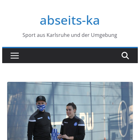
Zum
Inhalt
abseits-ka
springen
Sport aus Karlsruhe und der Umgebung