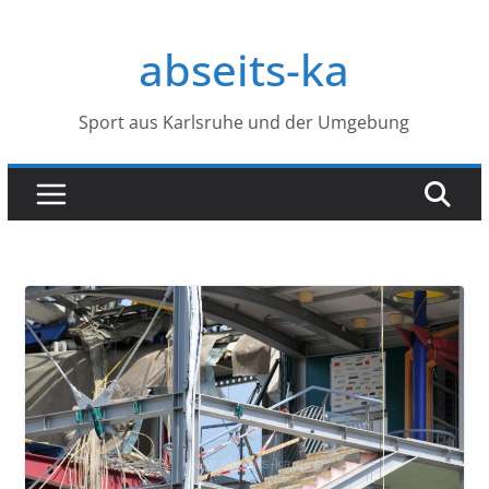
Zum
Inhalt
abseits-ka
springen
Sport aus Karlsruhe und der Umgebung