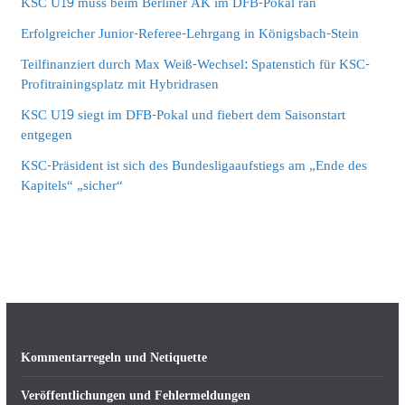
KSC U19 muss beim Berliner AK im DFB-Pokal ran
Erfolgreicher Junior-Referee-Lehrgang in Königsbach-Stein
Teilfinanziert durch Max Weiß-Wechsel: Spatenstich für KSC-
Profitrainingsplatz mit Hybridrasen
KSC U19 siegt im DFB-Pokal und fiebert dem Saisonstart
entgegen
KSC-Präsident ist sich des Bundesligaaufstiegs am „Ende des
Kapitels“ „sicher“
Kommentarregeln und Netiquette
Veröffentlichungen und Fehlermeldungen