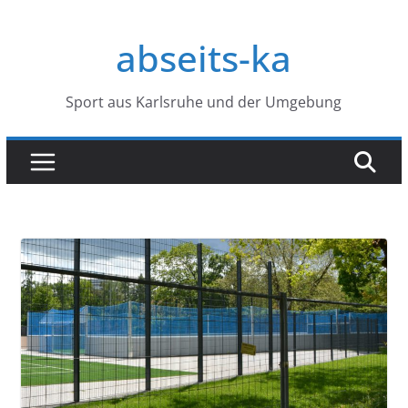
Zum
Inhalt
abseits-ka
springen
Sport aus Karlsruhe und der Umgebung