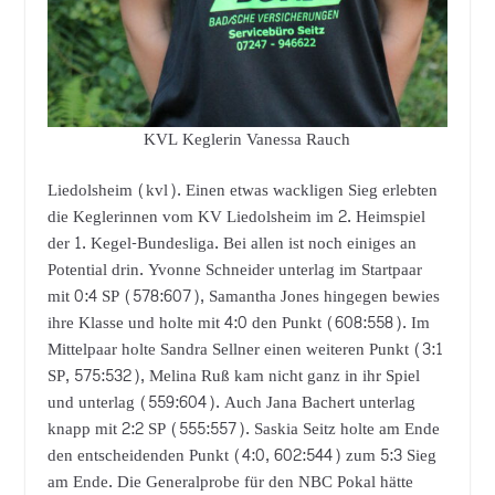
KVL Keglerin Vanessa Rauch
Liedolsheim (kvl). Einen etwas wackligen Sieg erlebten
die Keglerinnen vom KV Liedolsheim im 2. Heimspiel
der 1. Kegel-Bundesliga. Bei allen ist noch einiges an
Potential drin. Yvonne Schneider unterlag im Startpaar
mit 0:4 SP (578:607), Samantha Jones hingegen bewies
ihre Klasse und holte mit 4:0 den Punkt (608:558). Im
Mittelpaar holte Sandra Sellner einen weiteren Punkt (3:1
SP, 575:532), Melina Ruß kam nicht ganz in ihr Spiel
und unterlag (559:604). Auch Jana Bachert unterlag
knapp mit 2:2 SP (555:557). Saskia Seitz holte am Ende
den entscheidenden Punkt (4:0, 602:544) zum 5:3 Sieg
am Ende. Die Generalprobe für den NBC Pokal hätte