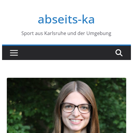
Zum
Inhalt
abseits-ka
springen
Sport aus Karlsruhe und der Umgebung