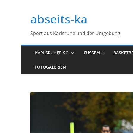
Zum
Inhalt
abseits-ka
springen
Sport aus Karlsruhe und der Umgebung
KARLSRUHER SC
FUSSBALL
BASKETB
FOTOGALERIEN