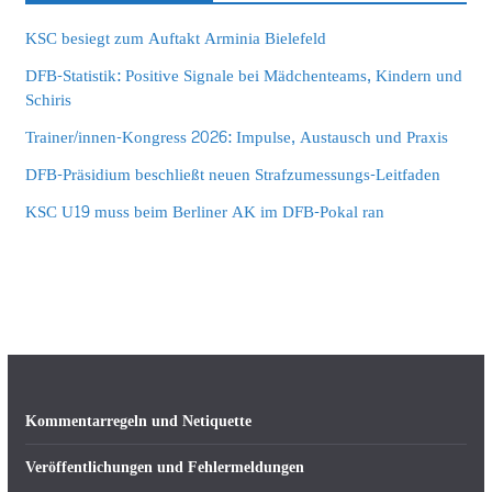
KSC besiegt zum Auftakt Arminia Bielefeld
DFB-Statistik: Positive Signale bei Mädchenteams, Kindern und
Schiris
Trainer/innen-Kongress 2026: Impulse, Austausch und Praxis
DFB-Präsidium beschließt neuen Strafzumessungs-Leitfaden
KSC U19 muss beim Berliner AK im DFB-Pokal ran
Kommentarregeln und Netiquette
Veröffentlichungen und Fehlermeldungen