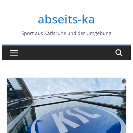
Zum
Inhalt
abseits-ka
springen
Sport aus Karlsruhe und der Umgebung