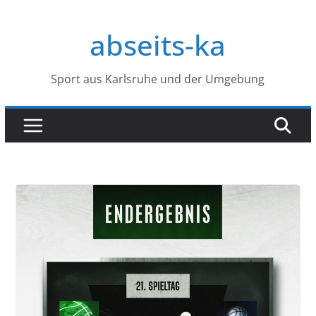
Zum
Inhalt
abseits-ka
springen
Sport aus Karlsruhe und der Umgebung