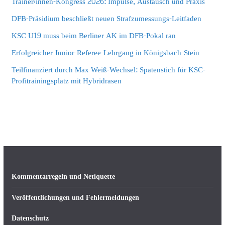
Trainer/innen-Kongress 2026: Impulse, Austausch und Praxis
DFB-Präsidium beschließt neuen Strafzumessungs-Leitfaden
KSC U19 muss beim Berliner AK im DFB-Pokal ran
Erfolgreicher Junior-Referee-Lehrgang in Königsbach-Stein
Teilfinanziert durch Max Weiß-Wechsel: Spatenstich für KSC-
Profitrainingsplatz mit Hybridrasen
Kommentarregeln und Netiquette
Veröffentlichungen und Fehlermeldungen
Datenschutz