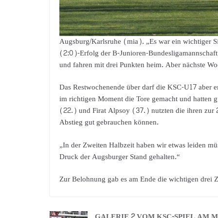
Augsburg/Karlsruhe (mia). „Es war ein wichtiger S
(2:0)-Erfolg der B-Junioren-Bundesligamannschaft
und fahren mit drei Punkten heim. Aber nächste W
Das Restwochenende über darf die KSC-U17 aber ers
im richtigen Moment die Tore gemacht und hatten 
(22.) und Firat Alpsoy (37.) nutzten die ihren zur
Abstieg gut gebrauchen können.
„In der Zweiten Halbzeit haben wir etwas leiden m
Druck der Augsburger Stand gehalten.“
Zur Belohnung gab es am Ende die wichtigen drei Z
GALERIE 2 VOM KSC-SPIEL AM 