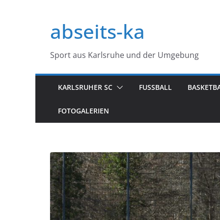
Zum
Inhalt
abseits-ka
springen
Sport aus Karlsruhe und der Umgebung
KARLSRUHER SC
FUSSBALL
BASKETB
FOTOGALERIEN