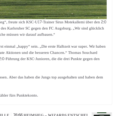
ieg“, freute sich KSC-U17-Trainer Sirus Motekallemi über den 2:0
 des Karlsruher SC gegen den FC Augsburg. „Wir sind glücklich
oche müssen wir darauf aufbauen.“
t einmal „happy“ sein. „Die erste Halbzeit war super. Wir haben
gute Aktionen und die besseren Chancen.“ Thomas Souchard
 2:0-Führung der KSC-Junioren, die die drei Punkte gegen den
üssen. Aber das haben die Jungs top ausgehalten und haben dem
ähler fürs Punktekonto.
MILLE
76:66 HEIMSIEG – WIZARDS ENTSCHEI