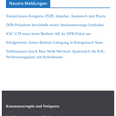
Neuste Meldungen
Trainer/innen-Kongress 2026: Impulse, Austausch und Praxis
DFB-Präsidium beschließt neuen Strafzumessungs-Leitfaden
KSC U19 muss beim Berliner AK im DFB-Pokal ran
Erfolgreicher Junior-Referee-Lehrgang in Königsbach-Stein
Teilfinanziert durch Max Weiß-Wechsel: Spatenstich für KSC-
Profitrainingsplatz mit Hybridrasen
Kommentarregeln und Netiquette