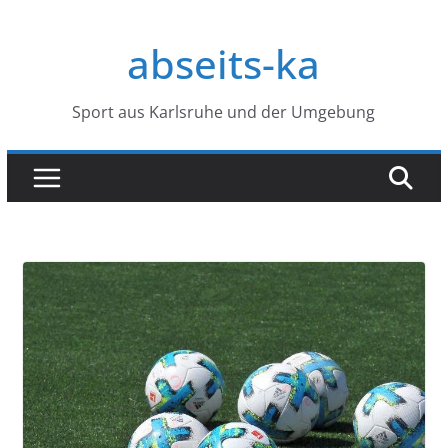
Zum
Inhalt
abseits-ka
springen
Sport aus Karlsruhe und der Umgebung