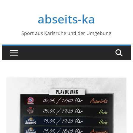
Zum
Inhalt
abseits-ka
springen
Sport aus Karlsruhe und der Umgebung