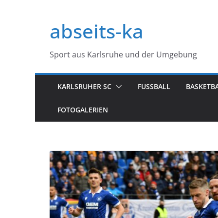
Zum
Inhalt
abseits-ka
springen
Sport aus Karlsruhe und der Umgebung
KARLSRUHER SC
FUSSBALL
BASKETB
FOTOGALERIEN