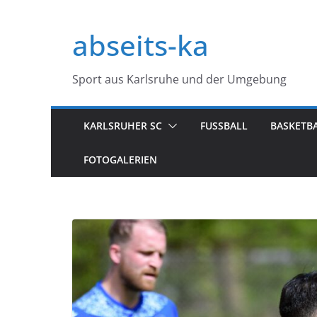
Zum
Inhalt
abseits-ka
springen
Sport aus Karlsruhe und der Umgebung
KARLSRUHER SC
FUSSBALL
BASKETB
FOTOGALERIEN