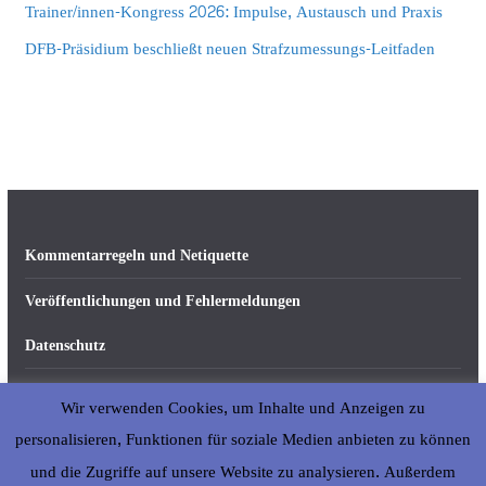
Trainer/innen-Kongress 2026: Impulse, Austausch und Praxis
DFB-Präsidium beschließt neuen Strafzumessungs-Leitfaden
Kommentarregeln und Netiquette
Veröffentlichungen und Fehlermeldungen
Datenschutz
Impressum
Wir verwenden Cookies, um Inhalte und Anzeigen zu
Über abseits-ka.de
personalisieren, Funktionen für soziale Medien anbieten zu können
und die Zugriffe auf unsere Website zu analysieren. Außerdem