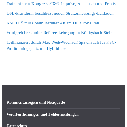
Trainer/innen-Kongress 2026: Impulse, Austausch und Praxis
DFB-Präsidium beschließt neuen Strafzumessungs-Leitfaden
KSC U19 muss beim Berliner AK im DFB-Pokal ran
Erfolgreicher Junior-Referee-Lehrgang in Königsbach-Stein
Teilfinanziert durch Max Weiß-Wechsel: Spatenstich für KSC-
Profitrainingsplatz mit Hybridrasen
Kommentarregeln und Netiquette
Veröffentlichungen und Fehlermeldungen
Datenschutz