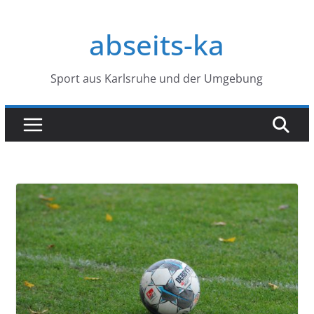
Zum
Inhalt
abseits-ka
springen
Sport aus Karlsruhe und der Umgebung