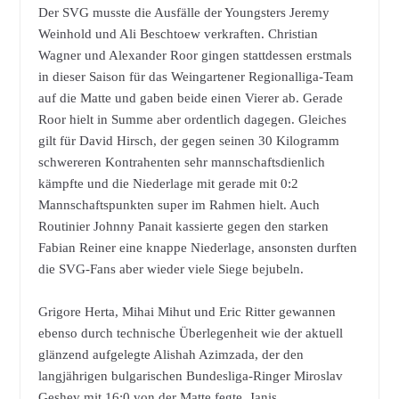
Der SVG musste die Ausfälle der Youngsters Jeremy
Weinhold und Ali Beschtoew verkraften. Christian
Wagner und Alexander Roor gingen stattdessen erstmals
in dieser Saison für das Weingartener Regionalliga-Team
auf die Matte und gaben beide einen Vierer ab. Gerade
Roor hielt in Summe aber ordentlich dagegen. Gleiches
gilt für David Hirsch, der gegen seinen 30 Kilogramm
schwereren Kontrahenten sehr mannschaftsdienlich
kämpfte und die Niederlage mit gerade mit 0:2
Mannschaftspunkten super im Rahmen hielt. Auch
Routinier Johnny Panait kassierte gegen den starken
Fabian Reiner eine knappe Niederlage, ansonsten durften
die SVG-Fans aber wieder viele Siege bejubeln.
Grigore Herta, Mihai Mihut und Eric Ritter gewannen
ebenso durch technische Überlegenheit wie der aktuell
glänzend aufgelegte Alishah Azimzada, der den
langjährigen bulgarischen Bundesliga-Ringer Miroslav
Geshev mit 16:0 von der Matte fegte. Janis