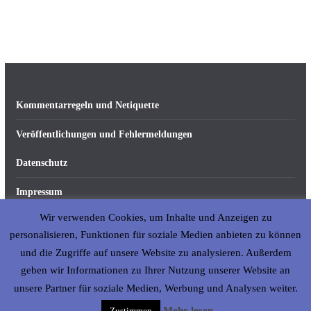
Kommentarregeln und Netiquette
Veröffentlichungen und Fehlermeldungen
Datenschutz
Impressum
Wir verwenden Cookies, um Inhalte und Anzeigen zu
Über abseits-ka.de
personalisieren, Funktionen für soziale Medien anbieten zu können
und die Zugriffe auf unsere Website zu analysieren. Außerdem
geben wir Informationen zu Ihrer Nutzung unserer Website an
Copyright © 2026
abseits-ka
. All rights reserved.
unsere Partner für soziale Medien, Werbung und Analysen weiter.
Mehr lesen
Zustimmen