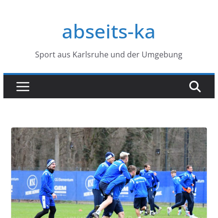
Zum
Inhalt
abseits-ka
springen
Sport aus Karlsruhe und der Umgebung