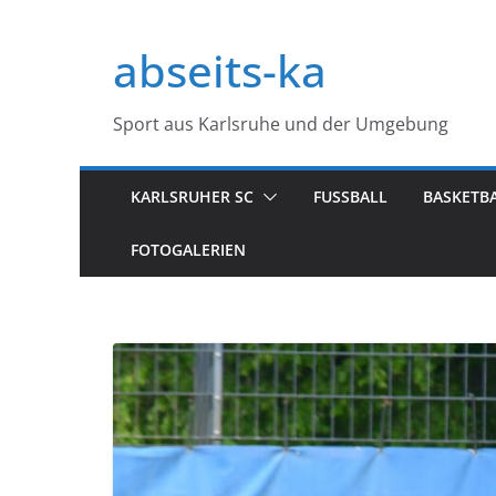
Zum
Inhalt
abseits-ka
springen
Sport aus Karlsruhe und der Umgebung
KARLSRUHER SC
FUSSBALL
BASKETB
FOTOGALERIEN