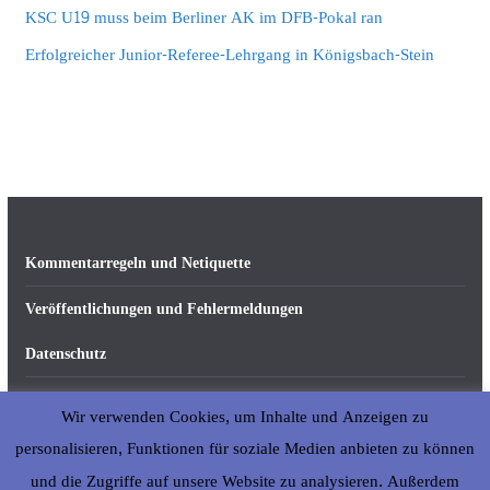
KSC U19 muss beim Berliner AK im DFB-Pokal ran
Erfolgreicher Junior-Referee-Lehrgang in Königsbach-Stein
Kommentarregeln und Netiquette
Veröffentlichungen und Fehlermeldungen
Datenschutz
Impressum
Wir verwenden Cookies, um Inhalte und Anzeigen zu
Über abseits-ka.de
personalisieren, Funktionen für soziale Medien anbieten zu können
und die Zugriffe auf unsere Website zu analysieren. Außerdem