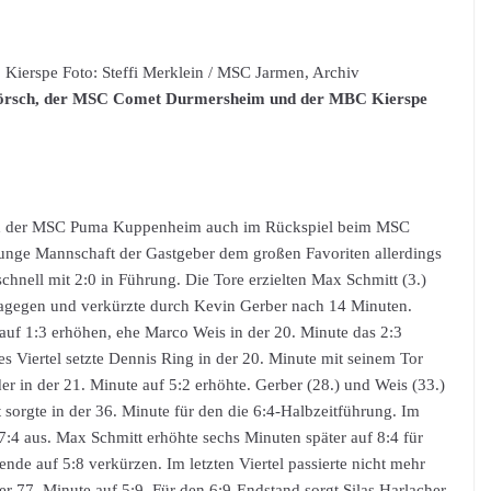
 Kierspe Foto: Steffi Merklein / MSC Jarmen, Archiv
rsch, der MSC Comet Durmersheim und der MBC Kierspe
sich der MSC Puma Kuppenheim auch im Rückspiel beim MSC
junge Mannschaft der Gastgeber dem großen Favoriten allerdings
chnell mit 2:0 in Führung. Die Tore erzielten Max Schmitt (3.)
 dagegen und verkürzte durch Kevin Gerber nach 14 Minuten.
auf 1:3 erhöhen, ehe Marco Weis in der 20. Minute das 2:3
es Viertel setzte Dennis Ring in der 20. Minute mit seinem Tor
er in der 21. Minute auf 5:2 erhöhte. Gerber (28.) und Weis (33.)
sorgte in der 36. Minute für den die 6:4-Halbzeitführung. Im
 7:4 aus. Max Schmitt erhöhte sechs Minuten später auf 8:4 für
de auf 5:8 verkürzen. Im letzten Viertel passierte nicht mehr
 77. Minute auf 5:9. Für den 6:9-Endstand sorgt Silas Harlacher