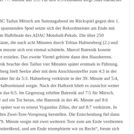
MSC Taifun Mörsch am Samstagabend im Rückspiel gegen den 1.
 spannenden Spiel setzte sich der Rekordmeister am Ende mit
 im Halbfinale des ADAC Motoball-Pokals. Die über 250
Gäste, die nach acht Minuten durch Tobias Hahnenberg (2.) und
n musste sich erst einmal schütteln. Marcel Batrenik konnte
r erzielen. Das zweite Viertel gehörte dann den Hausherren.
nik brachte den Taifun vier Minuten später erstmals in Führung.
berg hielt Seelze aber mit dem Anschlusstreffer zum 4:3 in der
päter für da 5:3. Hahneberg verkürzte in der 39. Minute auf 5:4,
Halbzeitstand sorgte. Nach der Halbzeit blieb es zunächst weiter
te das 6:5. Im Gegenzug erhöhte Batrenik auf 7:5 für Mörsch.
auf ein Tor heran, ehe Batrenik in der 46. Minute auf 8:6
später war es erneut Vygandas Zilius, der auf 8:7 verkürzte. In
den Zwei-Tore-Vorsprung herstellen. Die Entscheidung fiel dann
r 79. Minute sorgte mit zwei weiteren Tore zum am Ende verdienten
 mitreißend, und am Ende triumphierte wir zu Recht“, freute sich