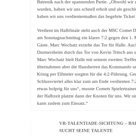
Batrenik nach der spannenden Partie. „Obwohl wir
wurden, haben wir uns schnell erholt und als gesc
haben wir uns verdientermaßen das begehrte Ticket f
Verdient im Halbfinale steht auch der MSC Comet 
am Sonntagnachmittag ein klares 7:2 gegen den 1. MB
Gäste. Marc Wochatz erzielte das Tor für Halle. Auc
Durmersheim durch das Tor von Kevin Tritsch aus 
Marc Wochatz hielt Halle mit seinem zweiten Treffer
übernahmen aber die Hausherren das Kommando und
König per Elfmeter sorgten für die 4:2-Führung. G
Schlussviertel alles klar zum am Ende verdienten 7
etwas holprig für uns“, musste Comets Spielertrain
der Halbzeit platzte dann der Knoten für uns. Wir s
kann zudem zum Einsatz.“
VR-TALENTIADE-SICHTUNG – B
SUCHT SEINE TALENTE