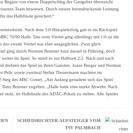
 zu Beginn von einem Doppelschlag der Gastgeber überrascht
hlossenes Team bewiesen. Durch unsere beeindruckende Leistung
ür das Halbfinale gesichert.“
Durmersheim. Nach dem 3:0-Hinspielerfolg gab es im Rückspiel
C 70/90 Halle. Das erste Viertel ging allerdings mit 1:0 an die
h das zweite Viertel war eher ausgeglichen. Zwar glich
und ging durch Norman Brunner kurz darauf in Führung, doch
 weiter im Spiel. So stand es zur Halbzeit 2:2. Nach und nach
 drehten das Spiel zu ihren Gunsten. Jonas Burger und Norman
ero Pelic sowie zweimal Stefan Theuermann machten im
:2-Sieg des MSC Comet. „Am Anfang gestaltete sich das Spiel
er Timo Brunner zugeben. „Halle hatte eine starke Abwehr. Nach
ind stolz, im Halbfinale des ADAC-Pokals zu stehen. Alle Spieler
ADEN
SCHIEDSRICHTER-AUFSTEIGER VOM
TSV PALMBACH