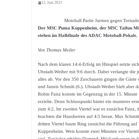
12. Juni 2023
Motoball Partie Jarmen gegen Tornado
Der MSC Puma Kuppenheim, der MSC Taifun Mö
stehen im Halbfinale des ADAC Motoball-Pokals.
Von Thomas Meiler
Nach dem klaren 14:4-Erfolg im Hinspiel setzte 
Ubstadt-Weiher mit 9:6 durch. Dabei verlangte die 
alles ab. Vor den 350 Zuschauern gingen die Gäste s
und Jannis Schmitt (6.). Ubstadt-Weiher hielt aber
Robin Faisz konnte im Gegenzug in der 15. Minute 
erzielte. Denn Schlusspunkt hinter ein munteres erst
zum 4:2. Im zweiten Viertel war es zunächst Faisz, d
brachten die Hausherren auf 4:5 heran. Max Schmitt 
dritten Viertel baute Ring zunächst die Führung auf
Kuppenheim. Weis konnte zwei Minuten vor Viertelen
viel. Zunächst erhöhte Dominik Mückenhausen in der