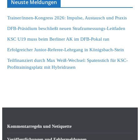
Neuste Meldungen
Trainer/innen-Kongress 2026: Impulse, Austausch und Praxis
DFB-Präsidium beschließt neuen Strafzumessungs-Leitfaden
KSC U19 muss beim Berliner AK im DFB-Pokal ran
Erfolgreicher Junior-Referee-Lehrgang in Königsbach-Stein
Teilfinanziert durch Max Weiß-Wechsel: Spatenstich für KSC-
Profitrainingsplatz mit Hybridrasen
Kommentarregeln und Netiquette
Veröffentlichungen und Fehlermeldungen