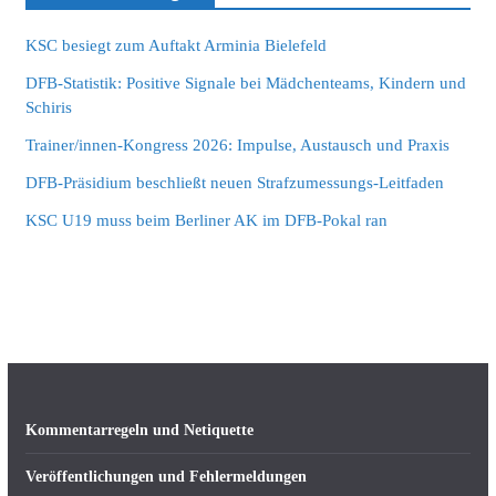
KSC besiegt zum Auftakt Arminia Bielefeld
DFB-Statistik: Positive Signale bei Mädchenteams, Kindern und
Schiris
Trainer/innen-Kongress 2026: Impulse, Austausch und Praxis
DFB-Präsidium beschließt neuen Strafzumessungs-Leitfaden
KSC U19 muss beim Berliner AK im DFB-Pokal ran
Kommentarregeln und Netiquette
Veröffentlichungen und Fehlermeldungen