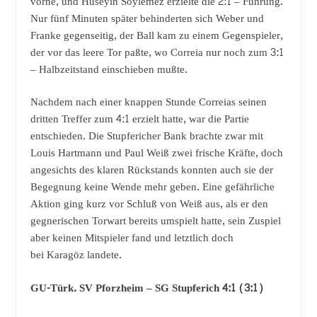
vorne, und Hüseyin Söylemez erzielte die 2:1 – Führung.
Nur fünf Minuten später behinderten sich Weber und
Franke gegenseitig, der Ball kam zu einem Gegenspieler,
der vor das leere Tor paßte, wo Correia nur noch zum 3:1
– Halbzeitstand einschieben mußte.
Nachdem nach einer knappen Stunde Correias seinen
dritten Treffer zum 4:1 erzielt hatte, war die Partie
entschieden. Die Stupfericher Bank brachte zwar mit
Louis Hartmann und Paul Weiß zwei frische Kräfte, doch
angesichts des klaren Rückstands konnten auch sie der
Begegnung keine Wende mehr geben. Eine gefährliche
Aktion ging kurz vor Schluß von Weiß aus, als er den
gegnerischen Torwart bereits umspielt hatte, sein Zuspiel
aber keinen Mitspieler fand und letztlich doch
bei Karagöz landete.
GU-Türk. SV Pforzheim
–
SG
Stupferic
h
​​
4
:
1
(
3
:
1
)