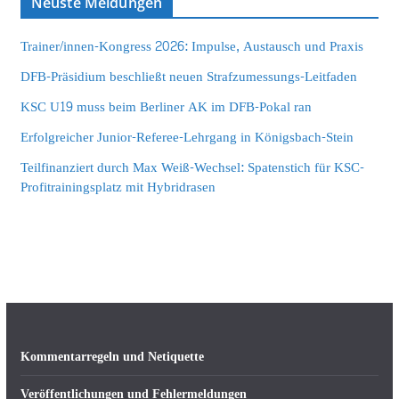
Neuste Meldungen
Trainer/innen-Kongress 2026: Impulse, Austausch und Praxis
DFB-Präsidium beschließt neuen Strafzumessungs-Leitfaden
KSC U19 muss beim Berliner AK im DFB-Pokal ran
Erfolgreicher Junior-Referee-Lehrgang in Königsbach-Stein
Teilfinanziert durch Max Weiß-Wechsel: Spatenstich für KSC-
Profitrainingsplatz mit Hybridrasen
Kommentarregeln und Netiquette
Veröffentlichungen und Fehlermeldungen