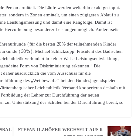
de Person ermittelt: Die Läufe werden weiterhin exakt gestoppt.
ter, sondern in Zonen ermittelt, um einen zügigeren Ablauf zu
 eine Leistungsmessung und damit eine Rangfolge. Damit ist
d die Hervorhebung besonderer Leistungen möglich. Andererseits
 Ehrenurkunde (für die besten 20% der teilnehmenden Kinder
eurkunde (30%). Michael Schlicksupp, Präsident des Badischen
ichtathletik verhindert in keiner Weise Leistungsentwicklung,
n irgendeine Form von Diskriminierung erkennen.“ Die
 daher ausdrücklich die vom Ausschuss für die
urchführung des „Wettbewerbs“ bei den Bundesjugendspielen
Württembergischer Leichtathletik-Verband kooperieren deshalb mit
Fortbildung der Lehrer zur Durchführung der neuen
n zur Unterstützung der Schulen bei der Durchführung bereit, so
SBALL
STEFAN ILZHÖFER WECHSELT AUS R