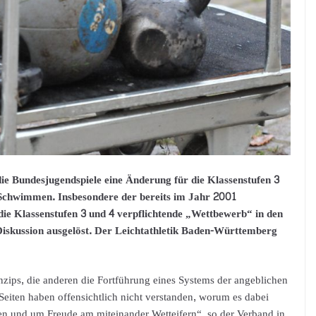
ie Bundesjugendspiele eine Änderung für die Klassenstufen 3
 Schwimmen. Insbesondere der bereits im Jahr 2001
die Klassenstufen 3 und 4 verpflichtende „Wettbewerb“ in den
iskussion ausgelöst. Der Leichtathletik Baden-Württemberg
nzips, die anderen die Fortführung eines Systems der angeblichen
eiten haben offensichtlich nicht verstanden, worum es dabei
inen und um Freude am miteinander Wetteifern“, so der Verband in