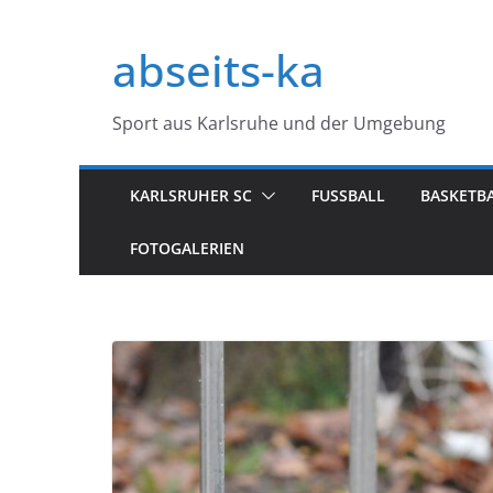
Zum
Inhalt
abseits-ka
springen
Sport aus Karlsruhe und der Umgebung
KARLSRUHER SC
FUSSBALL
BASKETB
FOTOGALERIEN