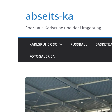
Zum
Inhalt
abseits-ka
springen
Sport aus Karlsruhe und der Umgebung
KARLSRUHER SC
FUSSBALL
BASKETB
FOTOGALERIEN