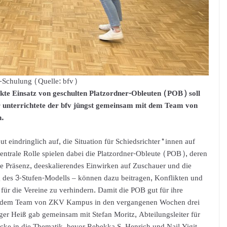
-Schulung (Quelle: bfv)
kte Einsatz von geschulten Platzordner-Obleuten (POB) soll
ür unterrichtete der bfv jüngst gemeinsam mit dem Team von
.
eut eindringlich auf, die Situation für Schiedsrichter*innen auf
entrale Rolle spielen dabei die Platzordner-Obleute (POB), deren
hre Präsenz, deeskalierendes Einwirken auf Zuschauer und die
g des 3-Stufen-Modells – können dazu beitragen, Konflikten und
ür die Vereine zu verhindern. Damit die POB gut für ihre
it dem Team von ZKV Kampus in den vergangenen Wochen drei
ger Heiß gab gemeinsam mit Stefan Moritz, Abteilungsleiter für
icke in die Thematik, bevor Rebekka S. Henrich und Nail Yigit