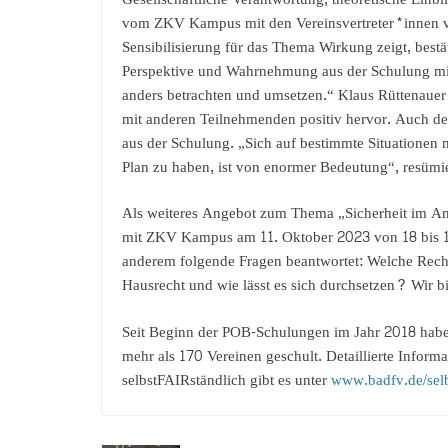
vom ZKV Kampus mit den Vereinsvertreter*innen ve
Sensibilisierung für das Thema Wirkung zeigt, best
Perspektive und Wahrnehmung aus der Schulung mit
anders betrachten und umsetzen.“ Klaus Rüttenaue
mit anderen Teilnehmenden positiv hervor. Auch de
aus der Schulung. „Sich auf bestimmte Situationen 
Plan zu haben, ist von enormer Bedeutung“, resü
Als weiteres Angebot zum Thema „Sicherheit im A
mit ZKV Kampus am 11. Oktober 2023 von 18 bis 19
anderem folgende Fragen beantwortet: Welche Recht
Hausrecht und wie lässt es sich durchsetzen? Wir 
Seit Beginn der POB-Schulungen im Jahr 2018 ha
mehr als 170 Vereinen geschult. Detaillierte Infor
selbstFAIRständlich gibt es unter
www.badfv.de/selb