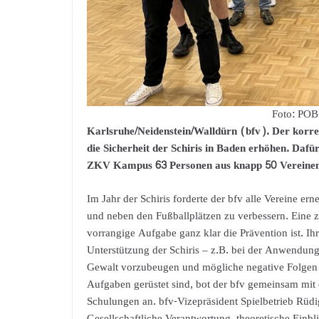
Foto: POB
Karlsruhe/Neidenstein/Walldürn (bfv). Der korre
die Sicherheit der Schiris in Baden erhöhen. Daf
ZKV Kampus 63 Personen aus knapp 50 Vereinen
Im Jahr der Schiris forderte der bfv alle Vereine ern
und neben den Fußballplätzen zu verbessern. Eine z
vorrangige Aufgabe ganz klar die Prävention ist. I
Unterstützung der Schiris – z.B. bei der Anwendun
Gewalt vorzubeugen und mögliche negative Folgen f
Aufgaben gerüstet sind, bot der bfv gemeinsam m
Schulungen an. bfv-Vizepräsident Spielbetrieb Rüdi
Gesellschaftliche Verantwortung, theoretische Einbl