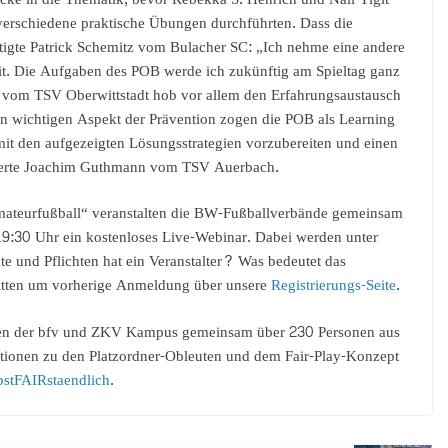
rschiedene praktische Übungen durchführten. Dass die
ätigte Patrick Schemitz vom Bulacher SC: „Ich nehme eine andere
. Die Aufgaben des POB werde ich zukünftig am Spieltag ganz
r vom TSV Oberwittstadt hob vor allem den Erfahrungsaustausch
n wichtigen Aspekt der Prävention zogen die POB als Learning
mit den aufgezeigten Lösungsstrategien vorzubereiten und einen
mierte Joachim Guthmann vom TSV Auerbach.
mateurfußball“ veranstalten die BW-Fußballverbände gemeinsam
:30 Uhr ein kostenloses Live-Webinar. Dabei werden unter
e und Pflichten hat ein Veranstalter? Was bedeutet das
bitten um vorherige Anmeldung über unsere
Registrierungs-Seite
.
ben der bfv und ZKV Kampus gemeinsam über 230 Personen aus
mationen zu den Platzordner-Obleuten und dem Fair-Play-Konzept
stFAIRstaendlich
.