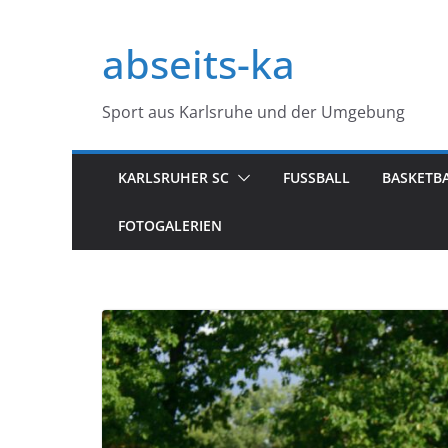
Zum
Inhalt
abseits-ka
springen
Sport aus Karlsruhe und der Umgebung
KARLSRUHER SC
FUSSBALL
BASKETB
FOTOGALERIEN