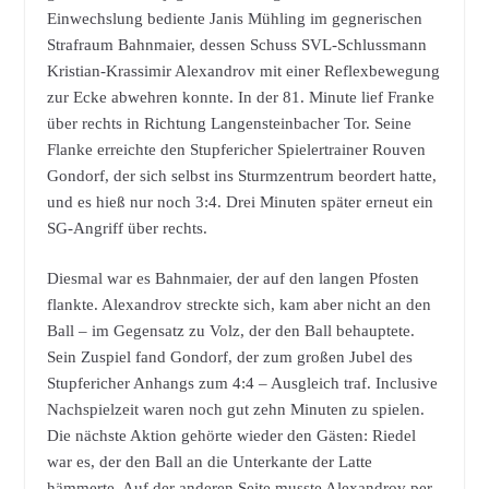
Einwechslung bediente Janis Mühling im gegnerischen
Strafraum Bahnmaier, dessen Schuss SVL-Schlussmann
Kristian-Krassimir Alexandrov mit einer Reflexbewegung
zur Ecke abwehren konnte. In der 81. Minute lief Franke
über rechts in Richtung Langensteinbacher Tor. Seine
Flanke erreichte den Stupfericher Spielertrainer Rouven
Gondorf, der sich selbst ins Sturmzentrum beordert hatte,
und es hieß nur noch 3:4. Drei Minuten später erneut ein
SG-Angriff über rechts.
Diesmal war es Bahnmaier, der auf den langen Pfosten
flankte. Alexandrov streckte sich, kam aber nicht an den
Ball – im Gegensatz zu Volz, der den Ball behauptete.
Sein Zuspiel fand Gondorf, der zum großen Jubel des
Stupfericher Anhangs zum 4:4 – Ausgleich traf. Inclusive
Nachspielzeit waren noch gut zehn Minuten zu spielen.
Die nächste Aktion gehörte wieder den Gästen: Riedel
war es, der den Ball an die Unterkante der Latte
hämmerte. Auf der anderen Seite musste Alexandrov per