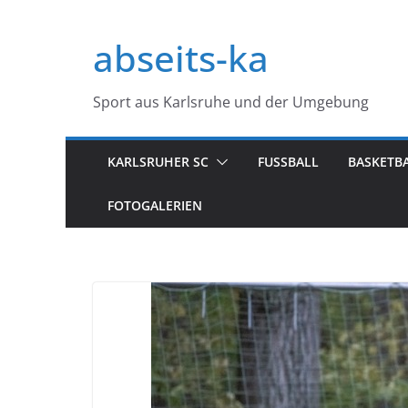
Zum
Inhalt
abseits-ka
springen
Sport aus Karlsruhe und der Umgebung
KARLSRUHER SC
FUSSBALL
BASKETB
FOTOGALERIEN