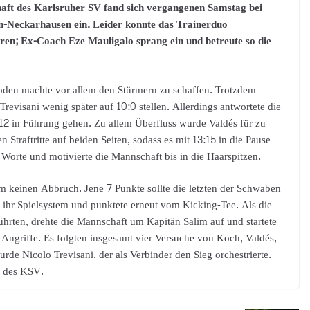
ft des Karlsruher SV fand sich vergangenen Samstag bei
n-Neckarhausen ein. Leider konnte das Trainerduo
hren; Ex-Coach Eze Mauligalo sprang ein und betreute so die
Boden machte vor allem den Stürmern zu schaffen. Trotzdem
revisani wenig später auf 10:0 stellen. Allerdings antwortete die
12 in Führung gehen. Zu allem Überfluss wurde Valdés für zu
 Straftritte auf beiden Seiten, sodass es mit 13:15 in die Pause
 Worte und motivierte die Mannschaft bis in die Haarspitzen.
m keinen Abbruch. Jene 7 Punkte sollte die letzten der Schwaben
f ihr Spielsystem und punktete erneut vom Kicking-Tee. Als die
hrten, drehte die Mannschaft um Kapitän Salim auf und startete
 Angriffe. Es folgten insgesamt vier Versuche von Koch, Valdés,
rde Nicolo Trevisani, der als Verbinder den Sieg orchestrierte.
t des KSV.