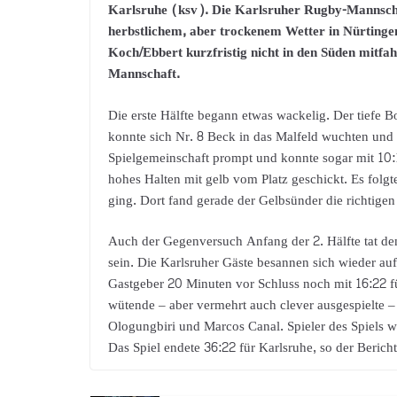
Karlsruhe (ksv). Die Karlsruher Rugby-Mannscha
herbstlichem, aber trockenem Wetter in Nürtinge
Koch/Ebbert kurzfristig nicht in den Süden mitfa
Mannschaft.
Die erste Hälfte begann etwas wackelig. Der tiefe 
konnte sich Nr. 8 Beck in das Malfeld wuchten und T
Spielgemeinschaft prompt und konnte sogar mit 10:
hohes Halten mit gelb vom Platz geschickt. Es folgten
ging. Dort fand gerade der Gelbsünder die richtigen
Auch der Gegenversuch Anfang der 2. Hälfte tat de
sein. Die Karlsruher Gäste besannen sich wieder au
Gastgeber 20 Minuten vor Schluss noch mit 16:22 fü
wütende – aber vermehrt auch clever ausgespielte –
Ologungbiri und Marcos Canal. Spieler des Spiels wu
Das Spiel endete 36:22 für Karlsruhe, so der Berich