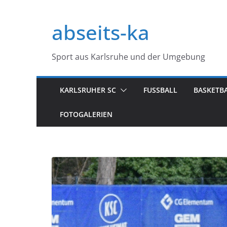
Zum
Inhalt
abseits-ka
springen
Sport aus Karlsruhe und der Umgebung
KARLSRUHER SC
FUSSBALL
BASKETB
FOTOGALERIEN