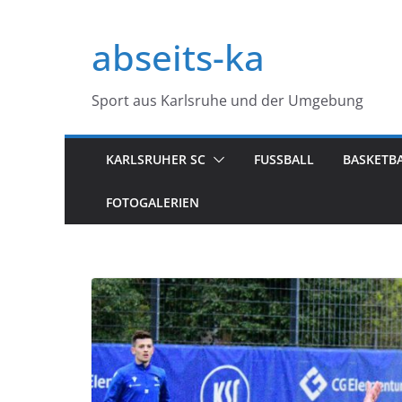
Zum
Inhalt
abseits-ka
springen
Sport aus Karlsruhe und der Umgebung
KARLSRUHER SC
FUSSBALL
BASKETB
FOTOGALERIEN