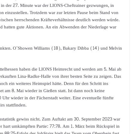
 in der 27. Minute war der LIONS-Cheftrainer gezwungen, in
ion einzustellen. Trotzdem war zur letzten Pause beim Stand von
zwischen herrschenden Kräfteverhältnisse deutlich werden würde.
nd hatten gute Aktionen. An ein Abwenden der Niederlage war
 Punkten. O´Showen Williams (18), Bakary Dibba (14) und Melvin
ttelhessen haben die LIONS Heimrecht und werden am 5. Mai ab
verkauften Lina-Radke-Halle von ihrer besten Seite zu zeigen. Das
och ein weiteres Heimspiel hätte. Denn für den Schritt ins
det am 8. Mai wieder in Gießen statt. Ist dann noch keine
Uhr wieder in der Fächerstadt weiter. Eine eventuelle fünfte
s stattfinden.
nstatistik gewiss nicht. Zum Auftakt am 30. September 2023 war
er hart umkämpften Partie: 77:78. Am 1. März beim Rückspiel in
m 88:75-Erfolg der JobStairs hielt das Team vom Oberrhein fast