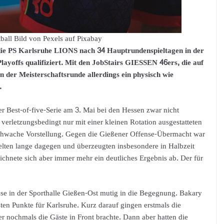
ball Bild von Pexels auf Pixabay
h die PS Karlsruhe LIONS nach 34 Hauptrundenspieltagen in der
yoffs qualifiziert. Mit den JobStairs GIESSEN 46ers, die auf
n der Meisterschaftsrunde allerdings ein physisch wie
.
er Best-of-five-Serie am 3. Mai bei den Hessen zwar nicht
e verletzungsbedingt nur mit einer kleinen Rotation ausgestatteten
schwache Vorstellung. Gegen die Gießener Offense-Übermacht war
lten lange dagegen und überzeugten insbesondere in Halbzeit
 zeichnete sich aber immer mehr ein deutliches Ergebnis ab. Der für
sse in der Sporthalle Gießen-Ost mutig in die Begegnung. Bakary
ten Punkte für Karlsruhe. Kurz darauf gingen erstmals die
r nochmals die Gäste in Front brachte. Dann aber hatten die