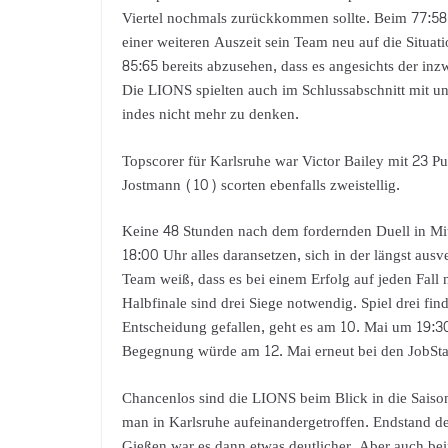
Viertel nochmals zurückkommen sollte. Beim 77:58
einer weiteren Auszeit sein Team neu auf die Situat
85:65 bereits abzusehen, dass es angesichts der in
Die LIONS spielten auch im Schlussabschnitt mit u
indes nicht mehr zu denken.
Topscorer für Karlsruhe war Victor Bailey mit 23
Jostmann (10) scorten ebenfalls zweistellig.
Keine 48 Stunden nach dem fordernden Duell in Mi
18:00 Uhr alles daransetzen, sich in der längst aus
Team weiß, dass es bei einem Erfolg auf jeden Fall n
Halbfinale sind drei Siege notwendig. Spiel drei fin
Entscheidung gefallen, geht es am 10. Mai um 19:30 
Begegnung würde am 12. Mai erneut bei den JobStair
Chancenlos sind die LIONS beim Blick in die Saiso
man in Karlsruhe aufeinandergetroffen. Endstand d
Gießen war es dann etwas deutlicher. Aber auch bei