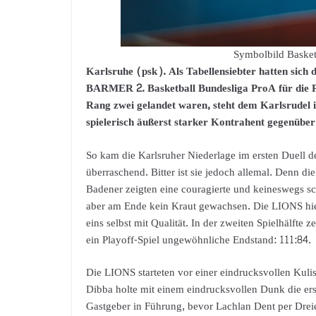
Symbolbild Basket
Karlsruhe (psk). Als Tabellensiebter hatten sic
BARMER 2. Basketball Bundesliga ProA für die Pla
Rang zwei gelandet waren, steht dem Karlsrudel i
spielerisch äußerst starker Kontrahent gegenüber
So kam die Karlsruher Niederlage im ersten Duell d
überraschend. Bitter ist sie jedoch allemal. Denn di
Badener zeigten eine couragierte und keineswegs 
aber am Ende kein Kraut gewachsen. Die LIONS hie
eins selbst mit Qualität. In der zweiten Spielhälfte
ein Playoff-Spiel ungewöhnliche Endstand: 111:84.
Die LIONS starteten vor einer eindrucksvollen Kuli
Dibba holte mit einem eindrucksvollen Dunk die ers
Gastgeber in Führung, bevor Lachlan Dent per Dreie