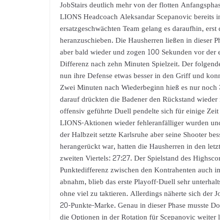
JobStairs deutlich mehr von der flotten Anfangsp
LIONS Headcoach Aleksandar Scepanovic bereits in 
ersatzgeschwächten Team gelang es daraufhin, erst
heranzuschieben. Die Hausherren ließen in dieser Ph
aber bald wieder und zogen 100 Sekunden vor der e
Differenz nach zehn Minuten Spielzeit. Der folgen
nun ihre Defense etwas besser in den Griff und kon
Zwei Minuten nach Wiederbeginn hieß es nur noch 3
darauf drückten die Badener den Rückstand wieder i
offensiv geführte Duell pendelte sich für einige Ze
LIONS-Aktionen wieder fehleranfälliger wurden und 
der Halbzeit setzte Karlsruhe aber seine Shooter be
herangerückt war, hatten die Hausherren in den let
zweiten Viertels: 27:27. Der Spielstand des Highs
Punktedifferenz zwischen den Kontrahenten auch im 
abnahm, blieb das erste Playoff-Duell sehr unterha
ohne viel zu taktieren. Allerdings näherte sich der 
20-Punkte-Marke. Genau in dieser Phase musste 
die Optionen in der Rotation für Scepanovic weiter l