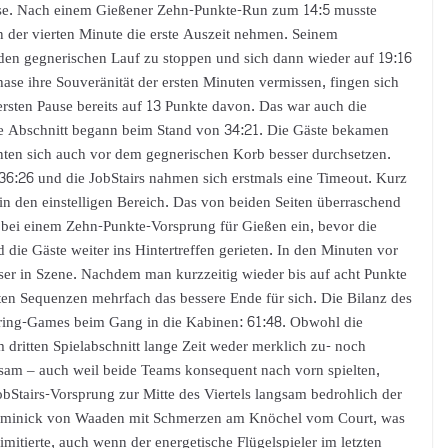
hase. Nach einem Gießener Zehn-Punkte-Run zum 14:5 musste
der vierten Minute die erste Auszeit nehmen. Seinem
 den gegnerischen Lauf zu stoppen und sich dann wieder auf 19:16
ase ihre Souveränität der ersten Minuten vermissen, fingen sich
rsten Pause bereits auf 13 Punkte davon. Das war auch die
de Abschnitt begann beim Stand von 34:21. Die Gäste bekamen
nten sich auch vor dem gegnerischen Korb besser durchsetzen.
6:26 und die JobStairs nahmen sich erstmals eine Timeout. Kurz
n den einstelligen Bereich. Das von beiden Seiten überraschend
it bei einem Zehn-Punkte-Vorsprung für Gießen ein, bevor die
die Gäste weiter ins Hintertreffen gerieten. In den Minuten vor
sser in Szene. Nachdem man kurzzeitig wieder bis auf acht Punkte
zten Sequenzen mehrfach das bessere Ende für sich. Die Bilanz des
coring-Games beim Gang in die Kabinen: 61:48. Obwohl die
dritten Spielabschnitt lange Zeit weder merklich zu- noch
ltsam – auch weil beide Teams konsequent nach vorn spielten,
JobStairs-Vorsprung zur Mitte des Viertels langsam bedrohlich der
Dominick von Waaden mit Schmerzen am Knöchel vom Court, was
imitierte, auch wenn der energetische Flügelspieler im letzten