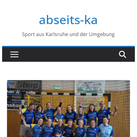
Zum
Inhalt
abseits-ka
springen
Sport aus Karlsruhe und der Umgebung