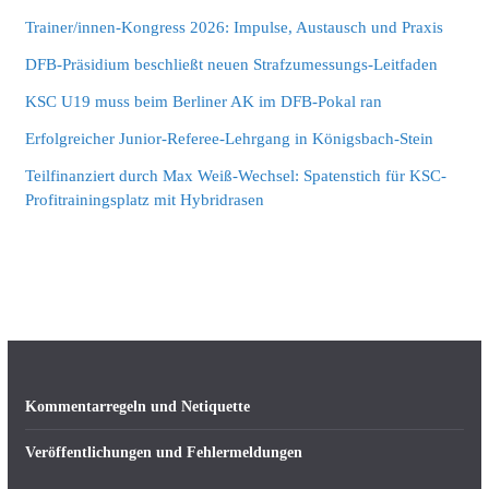
Trainer/innen-Kongress 2026: Impulse, Austausch und Praxis
DFB-Präsidium beschließt neuen Strafzumessungs-Leitfaden
KSC U19 muss beim Berliner AK im DFB-Pokal ran
Erfolgreicher Junior-Referee-Lehrgang in Königsbach-Stein
Teilfinanziert durch Max Weiß-Wechsel: Spatenstich für KSC-
Profitrainingsplatz mit Hybridrasen
Kommentarregeln und Netiquette
Veröffentlichungen und Fehlermeldungen