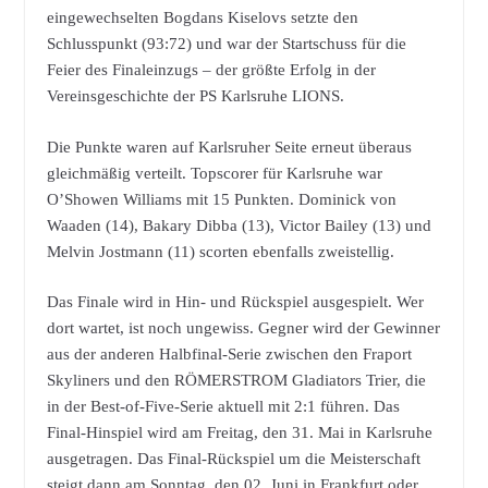
eingewechselten Bogdans Kiselovs setzte den
Schlusspunkt (93:72) und war der Startschuss für die
Feier des Finaleinzugs – der größte Erfolg in der
Vereinsgeschichte der PS Karlsruhe LIONS.
Die Punkte waren auf Karlsruher Seite erneut überaus
gleichmäßig verteilt. Topscorer für Karlsruhe war
O’Showen Williams mit 15 Punkten. Dominick von
Waaden (14), Bakary Dibba (13), Victor Bailey (13) und
Melvin Jostmann (11) scorten ebenfalls zweistellig.
Das Finale wird in Hin- und Rückspiel ausgespielt. Wer
dort wartet, ist noch ungewiss. Gegner wird der Gewinner
aus der anderen Halbfinal-Serie zwischen den Fraport
Skyliners und den RÖMERSTROM Gladiators Trier, die
in der Best-of-Five-Serie aktuell mit 2:1 führen. Das
Final-Hinspiel wird am Freitag, den 31. Mai in Karlsruhe
ausgetragen. Das Final-Rückspiel um die Meisterschaft
steigt dann am Sonntag, den 02. Juni in Frankfurt oder