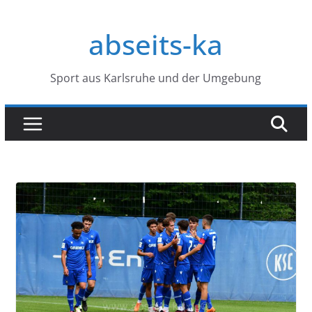
Zum
Inhalt
abseits-ka
springen
Sport aus Karlsruhe und der Umgebung