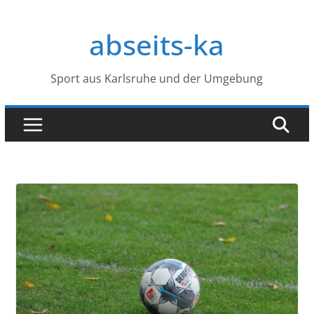
Zum
Inhalt
abseits-ka
springen
Sport aus Karlsruhe und der Umgebung