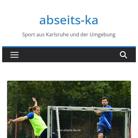
Zum
Inhalt
abseits-ka
springen
Sport aus Karlsruhe und der Umgebung