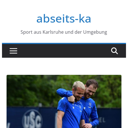
Zum
Inhalt
abseits-ka
springen
Sport aus Karlsruhe und der Umgebung